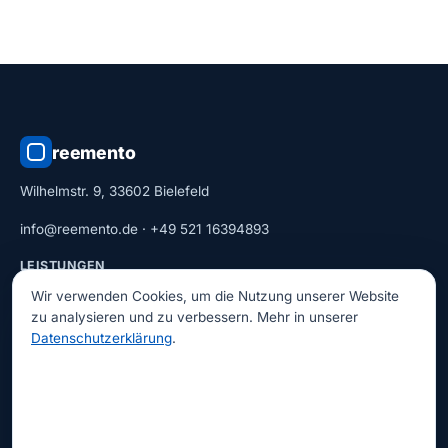
reemento
Wilhelmstr. 9, 33602 Bielefeld
info@reemento.de
·
+49 521 16394893
LEISTUNGEN
Bestandsaufnahme
Wir verwenden Cookies, um die Nutzung unserer Website
zu analysieren und zu verbessern. Mehr in unserer
Baseline
Datenschutzerklärung
.
Reorganisation
Betriebsbegleitung
UNTERNEHMEN