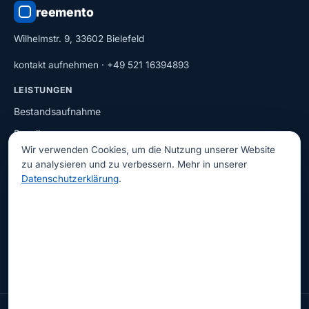
reemento
Wilhelmstr. 9, 33602 Bielefeld
kontakt aufnehmen
·
+49 521 16394893
LEISTUNGEN
Bestandsaufnahme
Baseline
Wir verwenden Cookies, um die Nutzung unserer Website
Reorganisation
zu analysieren und zu verbessern. Mehr in unserer
Betriebsbegleitung
Datenschutzerklärung
.
Alle Leistungen
UNTERNEHMEN
Über Reemento
Kontakt