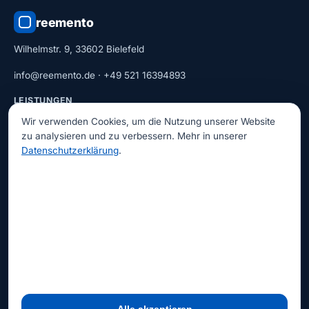
reemento
Wilhelmstr. 9, 33602 Bielefeld
info@reemento.de
·
+49 521 16394893
LEISTUNGEN
Bestandsaufnahme
Wir verwenden Cookies, um die Nutzung unserer Website
zu analysieren und zu verbessern. Mehr in unserer
Baseline
Datenschutzerklärung
.
Reorganisation
Betriebsbegleitung
UNTERNEHMEN
Über Reemento
Kontakt
LinkedIn